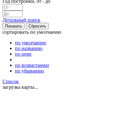
Год постройки, от - до
Детальный поиск
сортировать
по умолчанию
по умолчанию
по названию
по цене
по возрастанию
по убыванию
Список
загрузка карты...