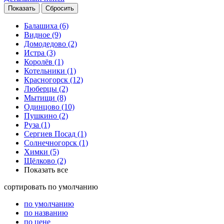
Балашиха
(6)
Видное
(9)
Домодедово
(2)
Истра
(3)
Королёв
(1)
Котельники
(1)
Красногорск
(12)
Люберцы
(2)
Мытищи
(8)
Одинцово
(10)
Пушкино
(2)
Руза
(1)
Сергиев Посад
(1)
Солнечногорск
(1)
Химки
(5)
Щёлково
(2)
Показать все
сортировать
по умолчанию
по умолчанию
по названию
по цене