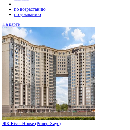
по возрастанию
по убыванию
На карте
ЖК River House (Ривер Хаус)