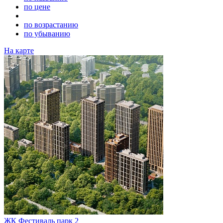
по цене
по возрастанию
по убыванию
На карте
ЖК Фестиваль парк 2