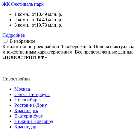
ЖК Фестиваль парк
1 комн., от
10.49 млн. р.
2 комн., от
14.49 млн. р.
3 комн., от
19.73 млн. р.
Подробнее
В избранное
Каталог новостроек района Левобережный. Полная и актуальн
множественным характеристикам. Все представленные данные 
«НОВОСТРОЙ-РФ»
Новостройки
Москва
Санкт-Петербург
Новосибирск
Ростов-на-Дону
Красноярск
Екатеринбург
Нижний Новгород
Краснодар