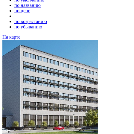
по названию
по цене
по возрастанию
по убыванию
На карте