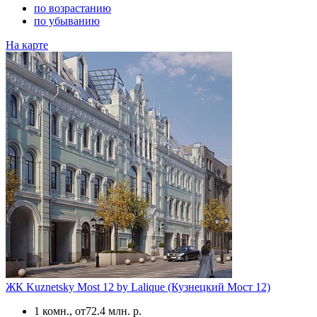
по возрастанию
по убыванию
На карте
ЖК Kuznetsky Most 12 by Lalique (Кузнецкий Мост 12)
1 комн., от
72.4 млн. р.