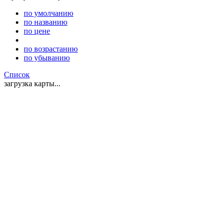
по умолчанию
по названию
по цене
по возрастанию
по убыванию
Список
загрузка карты...