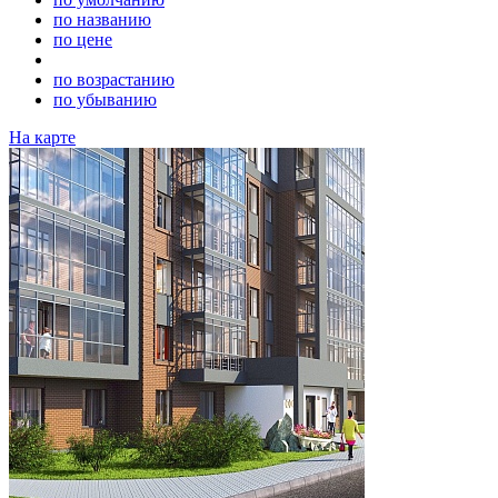
по названию
по цене
по возрастанию
по убыванию
На карте