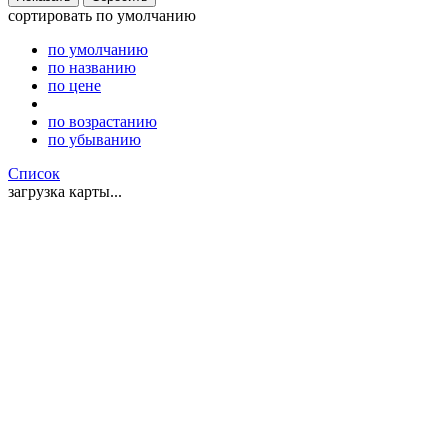
сортировать
по умолчанию
по умолчанию
по названию
по цене
по возрастанию
по убыванию
Список
загрузка карты...