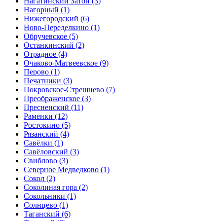
Нагатинский Затон
(3)
Нагорный
(1)
Нижегородский
(6)
Ново-Переделкино
(1)
Обручевское
(5)
Останкинский
(2)
Отрадное
(4)
Очаково-Матвеевское
(9)
Перово
(1)
Печатники
(3)
Покровское-Стрешнево
(7)
Преображенское
(3)
Пресненский
(11)
Раменки
(12)
Ростокино
(5)
Рязанский
(4)
Савёлки
(1)
Савёловский
(3)
Свиблово
(3)
Северное Медведково
(1)
Сокол
(2)
Соколиная гора
(2)
Сокольники
(1)
Солнцево
(1)
Таганский
(6)