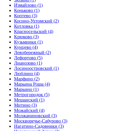
Измайлово
(1)
Коньково
(1)
Коптево
(3)
Косино-Ухтомский
(2)
Котловка
(1)
Красносельский
(4)
Крюково
(3)
Кузьминки
(1)
Кунцево
(4)
Левобережный
(2)
Лефортово
(5)
Лианозово
(1)
Лосиноостровский
(1)
Люблино
(4)
Марфино
(2)
Марьина Роща
(4)
Марьино
(1)
Метрогородок
(5)
Мещанский
(1)
Митино
(3)
Можайский
(4)
Молжаниновский
(3)
Москворечье-Сабурово
(3)
Нагатино-Садовники
(3)