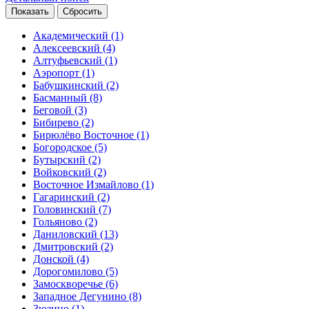
Академический
(1)
Алексеевский
(4)
Алтуфьевский
(1)
Аэропорт
(1)
Бабушкинский
(2)
Басманный
(8)
Беговой
(3)
Бибирево
(2)
Бирюлёво Восточное
(1)
Богородское
(5)
Бутырский
(2)
Войковский
(2)
Восточное Измайлово
(1)
Гагаринский
(2)
Головинский
(7)
Гольяново
(2)
Даниловский
(13)
Дмитровский
(2)
Донской
(4)
Дорогомилово
(5)
Замоскворечье
(6)
Западное Дегунино
(8)
Зюзино
(1)