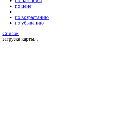
по названию
по цене
по возрастанию
по убыванию
Список
загрузка карты...