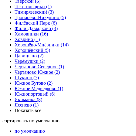
Тверской
(6)
Текстильщики
(1)
Тимирязевский
(3)
Тропарёво-Никулино
(5)
Филёвский Парк
(6)
Фили-Давыдково
(3)
Хамовники
(16)
Ховрино
(1)
Хорошёво-Мнёвники
(14)
Хорошёвский
(5)
Царицыно
(2)
Черёмушки
(2)
Чертаново Северное
(1)
Чертаново Южное
(2)
Щукино
(7)
Южное Бутово
(2)
Южное Медведково
(1)
Южнопортовый
(6)
Якиманка
(8)
Ясенево
(1)
Показать все
сортировать
по умолчанию
по умолчанию