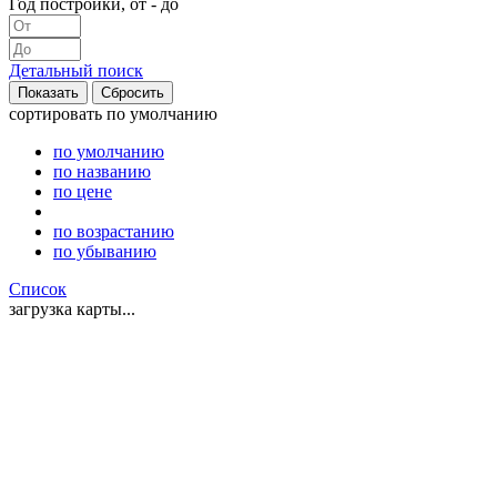
Год постройки, от - до
Детальный поиск
сортировать
по умолчанию
по умолчанию
по названию
по цене
по возрастанию
по убыванию
Список
загрузка карты...