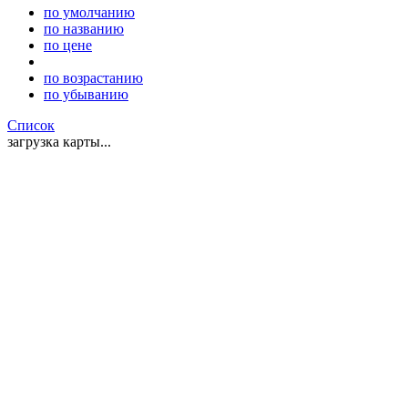
по умолчанию
по названию
по цене
по возрастанию
по убыванию
Список
загрузка карты...