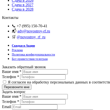
Сдача в 2026
Сдача в 2027
Сдача в 2028
Контакты
📞 +7 (995) 150-70-41
📬
adv@novostroy-rf.ru
🛒
@novostroy_rf_ru
Скидки и Акции
Реклама
Политика конфиденциальности
Бот приветствия телеграм
Заказать обратный звонок
Ваше имя
*
Телефон
*
Я согласен на обработку персональных данных в соответст
Задать вопрос
Ваше имя
*
Телефон
*
Email