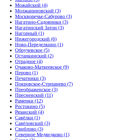
Можайский
(4)
Молжаниновский
(3)
Москворечье-Сабурово
(3)
Нагатино-Садовники
(3)
Нагатинский Затон
(3)
Нагорный
(1)
Нижегородский
(6)
Ново-Переделкино
(1)
Обручевское
(5)
Останкинский
(2)
Отрадное
(4)
Очаково-Матвеевское
(9)
Перово
(1)
Печатники
(3)
Покровское-Стрешнево
(7)
Преображенское
(3)
Пресненский
(11)
Раменки
(12)
Ростокино
(5)
Рязанский
(4)
Савёлки
(1)
Савёловский
(3)
Свиблово
(3)
Северное Медведково
(1)