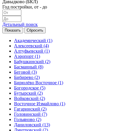
Давыдково (БКЛ)
Год постройки, от - до
Детальный поиск
Академический
(1)
Алексеевский
(4)
Алтуфьевский
(1)
Аэропорт
(1)
Бабушкинский
(2)
Басманный
(8)
Беговой
(3)
Бибирево
(2)
Бирюлёво Восточное
(1)
Богородское
(5)
Бутырский
(2)
Войковский
(2)
Восточное Измайлово
(1)
Гагаринский
(2)
Головинский
(7)
Гольяново
(2)
Даниловский
(13)
Дмитровский
(2)