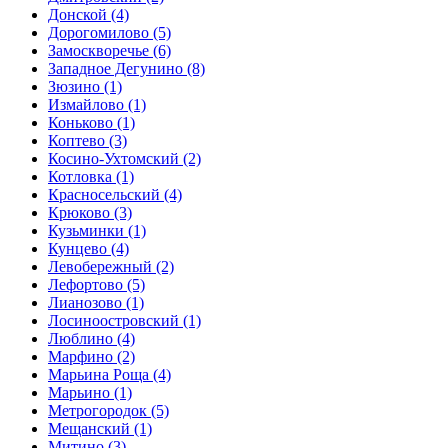
Донской
(4)
Дорогомилово
(5)
Замоскворечье
(6)
Западное Дегунино
(8)
Зюзино
(1)
Измайлово
(1)
Коньково
(1)
Коптево
(3)
Косино-Ухтомский
(2)
Котловка
(1)
Красносельский
(4)
Крюково
(3)
Кузьминки
(1)
Кунцево
(4)
Левобережный
(2)
Лефортово
(5)
Лианозово
(1)
Лосиноостровский
(1)
Люблино
(4)
Марфино
(2)
Марьина Роща
(4)
Марьино
(1)
Метрогородок
(5)
Мещанский
(1)
Митино
(3)