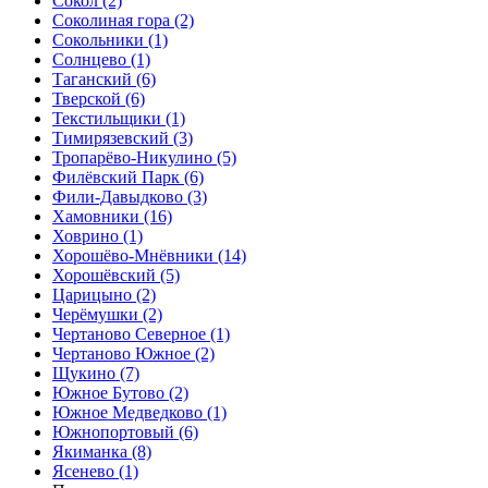
Сокол
(2)
Соколиная гора
(2)
Сокольники
(1)
Солнцево
(1)
Таганский
(6)
Тверской
(6)
Текстильщики
(1)
Тимирязевский
(3)
Тропарёво-Никулино
(5)
Филёвский Парк
(6)
Фили-Давыдково
(3)
Хамовники
(16)
Ховрино
(1)
Хорошёво-Мнёвники
(14)
Хорошёвский
(5)
Царицыно
(2)
Черёмушки
(2)
Чертаново Северное
(1)
Чертаново Южное
(2)
Щукино
(7)
Южное Бутово
(2)
Южное Медведково
(1)
Южнопортовый
(6)
Якиманка
(8)
Ясенево
(1)