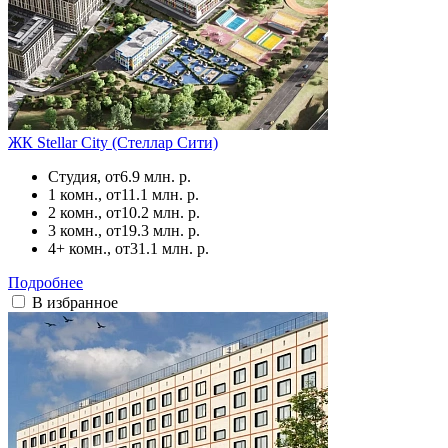
ЖК Stellar City (Стеллар Сити)
Студия, от
6.9 млн. р.
1 комн., от
11.1 млн. р.
2 комн., от
10.2 млн. р.
3 комн., от
19.3 млн. р.
4+ комн., от
31.1 млн. р.
Подробнее
В избранное