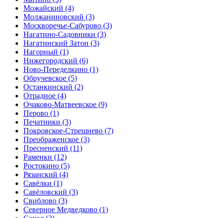
Можайский
(4)
Молжаниновский
(3)
Москворечье-Сабурово
(3)
Нагатино-Садовники
(3)
Нагатинский Затон
(3)
Нагорный
(1)
Нижегородский
(6)
Ново-Переделкино
(1)
Обручевское
(5)
Останкинский
(2)
Отрадное
(4)
Очаково-Матвеевское
(9)
Перово
(1)
Печатники
(3)
Покровское-Стрешнево
(7)
Преображенское
(3)
Пресненский
(11)
Раменки
(12)
Ростокино
(5)
Рязанский
(4)
Савёлки
(1)
Савёловский
(3)
Свиблово
(3)
Северное Медведково
(1)