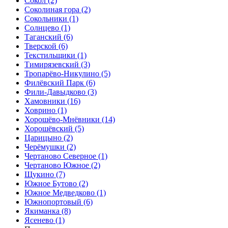
Сокол
(2)
Соколиная гора
(2)
Сокольники
(1)
Солнцево
(1)
Таганский
(6)
Тверской
(6)
Текстильщики
(1)
Тимирязевский
(3)
Тропарёво-Никулино
(5)
Филёвский Парк
(6)
Фили-Давыдково
(3)
Хамовники
(16)
Ховрино
(1)
Хорошёво-Мнёвники
(14)
Хорошёвский
(5)
Царицыно
(2)
Черёмушки
(2)
Чертаново Северное
(1)
Чертаново Южное
(2)
Щукино
(7)
Южное Бутово
(2)
Южное Медведково
(1)
Южнопортовый
(6)
Якиманка
(8)
Ясенево
(1)