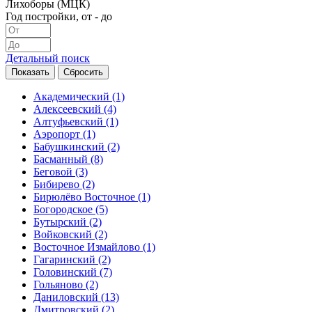
Лихоборы (МЦК)
Год постройки, от - до
Детальный поиск
Академический
(1)
Алексеевский
(4)
Алтуфьевский
(1)
Аэропорт
(1)
Бабушкинский
(2)
Басманный
(8)
Беговой
(3)
Бибирево
(2)
Бирюлёво Восточное
(1)
Богородское
(5)
Бутырский
(2)
Войковский
(2)
Восточное Измайлово
(1)
Гагаринский
(2)
Головинский
(7)
Гольяново
(2)
Даниловский
(13)
Дмитровский
(2)