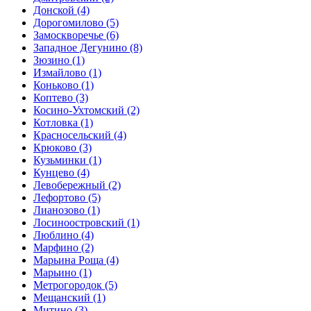
Донской
(4)
Дорогомилово
(5)
Замоскворечье
(6)
Западное Дегунино
(8)
Зюзино
(1)
Измайлово
(1)
Коньково
(1)
Коптево
(3)
Косино-Ухтомский
(2)
Котловка
(1)
Красносельский
(4)
Крюково
(3)
Кузьминки
(1)
Кунцево
(4)
Левобережный
(2)
Лефортово
(5)
Лианозово
(1)
Лосиноостровский
(1)
Люблино
(4)
Марфино
(2)
Марьина Роща
(4)
Марьино
(1)
Метрогородок
(5)
Мещанский
(1)
Митино
(3)