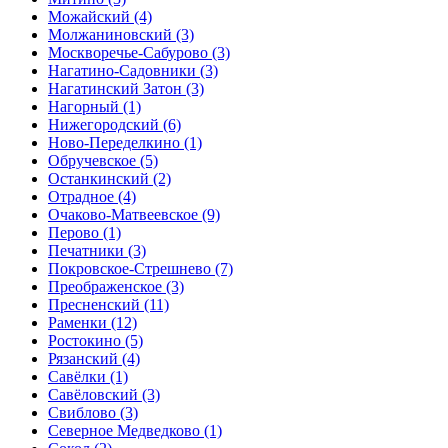
Можайский
(4)
Молжаниновский
(3)
Москворечье-Сабурово
(3)
Нагатино-Садовники
(3)
Нагатинский Затон
(3)
Нагорный
(1)
Нижегородский
(6)
Ново-Переделкино
(1)
Обручевское
(5)
Останкинский
(2)
Отрадное
(4)
Очаково-Матвеевское
(9)
Перово
(1)
Печатники
(3)
Покровское-Стрешнево
(7)
Преображенское
(3)
Пресненский
(11)
Раменки
(12)
Ростокино
(5)
Рязанский
(4)
Савёлки
(1)
Савёловский
(3)
Свиблово
(3)
Северное Медведково
(1)