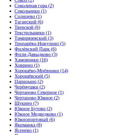
Сокол
(2)
Соколиная гора
(2)
Сокольники
(1)
Солнцево
(1)
Таганский
(6)
Тверской
(6)
Текстильщики
(1)
Тимирязевский
(3)
Тропарёво-Никулино
(5)
Филёвский Парк
(6)
Фили-Давыдково
(3)
Хамовники
(16)
Ховрино
(1)
Хорошёво-Мнёвники
(14)
Хорошёвский
(5)
Царицыно
(2)
Черёмушки
(2)
Чертаново Северное
(1)
Чертаново Южное
(2)
Щукино
(7)
Южное Бутово
(2)
Южное Медведково
(1)
Южнопортовый
(6)
Якиманка
(8)
Ясенево
(1)