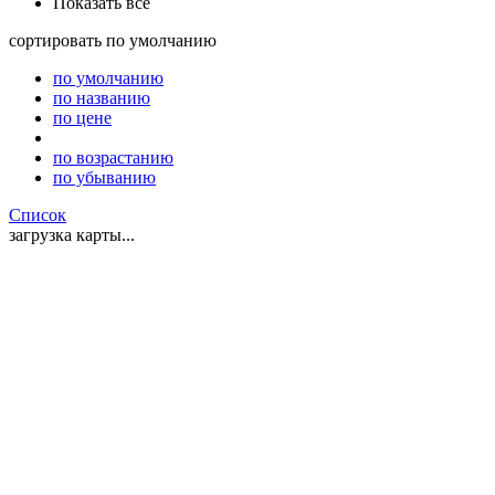
Показать все
сортировать
по умолчанию
по умолчанию
по названию
по цене
по возрастанию
по убыванию
Список
загрузка карты...