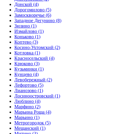
Донской
(4)
Дорогомилово
(5)
Замоскворечье
(6)
Западное Дегунино
(8)
Зюзино
(1)
Измайлово
(1)
Коньково
(1)
Коптево
(3)
Косино-Ухтомский
(2)
Котловка
(1)
Красносельский
(4)
Крюково
(3)
Кузьминки
(1)
Кунцево
(4)
Левобережный
(2)
Лефортово
(5)
Лианозово
(1)
Лосиноостровский
(1)
Люблино
(4)
Марфино
(2)
Марьина Роща
(4)
Марьино
(1)
Метрогородок
(5)
Мещанский
(1)
Митино
(3)