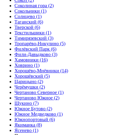
Сокол
(2)
Соколиная гора
(2)
Сокольники
(1)
Солнцево
(1)
Таганский
(6)
Тверской
(6)
Текстильщики
(1)
Тимирязевский
(3)
Тропарёво-Никулино
(5)
Филёвский Парк
(6)
Фили-Давыдково
(3)
Хамовники
(16)
Ховрино
(1)
Хорошёво-Мнёвники
(14)
Хорошёвский
(5)
Царицыно
(2)
Черёмушки
(2)
Чертаново Северное
(1)
Чертаново Южное
(2)
Щукино
(7)
Южное Бутово
(2)
Южное Медведково
(1)
Южнопортовый
(6)
Якиманка
(8)
Ясенево
(1)