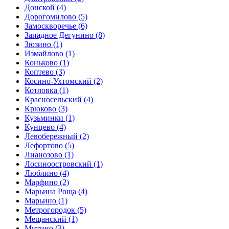
Донской
(4)
Дорогомилово
(5)
Замоскворечье
(6)
Западное Дегунино
(8)
Зюзино
(1)
Измайлово
(1)
Коньково
(1)
Коптево
(3)
Косино-Ухтомский
(2)
Котловка
(1)
Красносельский
(4)
Крюково
(3)
Кузьминки
(1)
Кунцево
(4)
Левобережный
(2)
Лефортово
(5)
Лианозово
(1)
Лосиноостровский
(1)
Люблино
(4)
Марфино
(2)
Марьина Роща
(4)
Марьино
(1)
Метрогородок
(5)
Мещанский
(1)
Митино
(3)