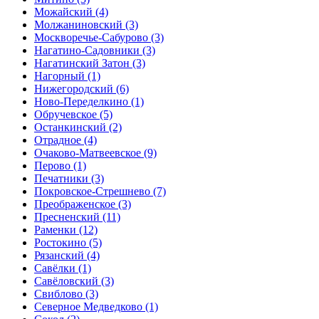
Можайский
(4)
Молжаниновский
(3)
Москворечье-Сабурово
(3)
Нагатино-Садовники
(3)
Нагатинский Затон
(3)
Нагорный
(1)
Нижегородский
(6)
Ново-Переделкино
(1)
Обручевское
(5)
Останкинский
(2)
Отрадное
(4)
Очаково-Матвеевское
(9)
Перово
(1)
Печатники
(3)
Покровское-Стрешнево
(7)
Преображенское
(3)
Пресненский
(11)
Раменки
(12)
Ростокино
(5)
Рязанский
(4)
Савёлки
(1)
Савёловский
(3)
Свиблово
(3)
Северное Медведково
(1)