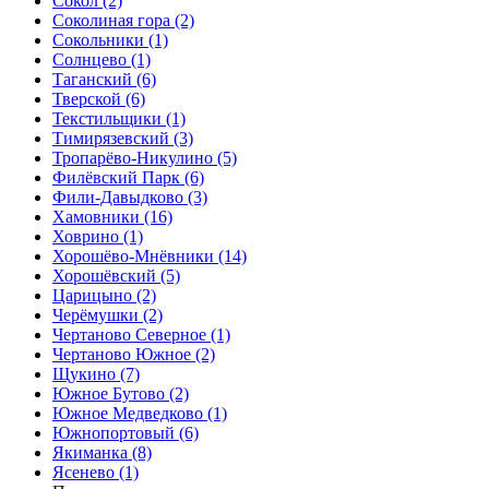
Сокол
(2)
Соколиная гора
(2)
Сокольники
(1)
Солнцево
(1)
Таганский
(6)
Тверской
(6)
Текстильщики
(1)
Тимирязевский
(3)
Тропарёво-Никулино
(5)
Филёвский Парк
(6)
Фили-Давыдково
(3)
Хамовники
(16)
Ховрино
(1)
Хорошёво-Мнёвники
(14)
Хорошёвский
(5)
Царицыно
(2)
Черёмушки
(2)
Чертаново Северное
(1)
Чертаново Южное
(2)
Щукино
(7)
Южное Бутово
(2)
Южное Медведково
(1)
Южнопортовый
(6)
Якиманка
(8)
Ясенево
(1)