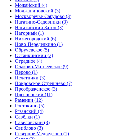
Можайский
(4)
Молжаниновский
(3)
Москворечье-Сабурово
(3)
Нагатино-Садовники
(3)
Нагатинский Затон
(3)
Нагорный
(1)
Нижегородский
(6)
Ново-Переделкино
(1)
Обручевское
(5)
Останкинский
(2)
Отрадное
(4)
Очаково-Матвеевское
(9)
Перово
(1)
Печатники
(3)
Покровское-Стрешнево
(7)
Преображенское
(3)
Пресненский
(11)
Раменки
(12)
Ростокино
(5)
Рязанский
(4)
Савёлки
(1)
Савёловский
(3)
Свиблово
(3)
Северное Медведково
(1)