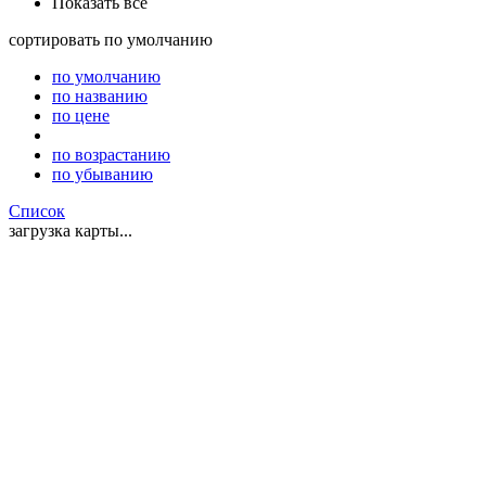
Показать все
сортировать
по умолчанию
по умолчанию
по названию
по цене
по возрастанию
по убыванию
Список
загрузка карты...