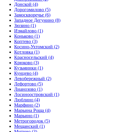
Донской
(4)
Дорогомилово
(5)
Замоскворечье
(6)
Западное Дегунино
(8)
Зюзино
(1)
Измайлово
(1)
Коньково
(1)
Коптево
(3)
Косино-Ухтомский
(2)
Котловка
(1)
Красносельский
(4)
Крюково
(3)
Кузьминки
(1)
Кунцево
(4)
Левобережный
(2)
Лефортово
(5)
Лианозово
(1)
Лосиноостровский
(1)
Люблино
(4)
Марфино
(2)
Марьина Роща
(4)
Марьино
(1)
Метрогородок
(5)
Мещанский
(1)
Митино
(3)