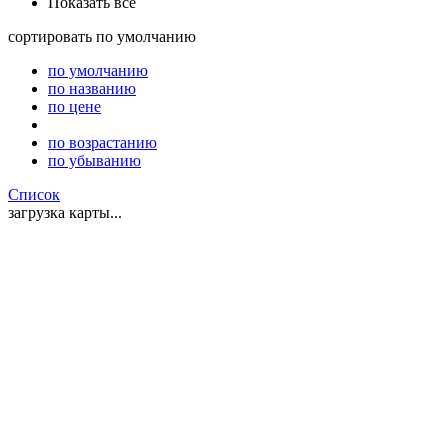
Показать все
сортировать
по умолчанию
по умолчанию
по названию
по цене
по возрастанию
по убыванию
Список
загрузка карты...