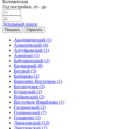
Коломенская
Год постройки, от - до
Детальный поиск
Академический
(1)
Алексеевский
(4)
Алтуфьевский
(1)
Аэропорт
(1)
Бабушкинский
(2)
Басманный
(8)
Беговой
(3)
Бибирево
(2)
Бирюлёво Восточное
(1)
Богородское
(5)
Бутырский
(2)
Войковский
(2)
Восточное Измайлово
(1)
Гагаринский
(2)
Головинский
(7)
Гольяново
(2)
Даниловский
(13)
Дмитровский
(2)