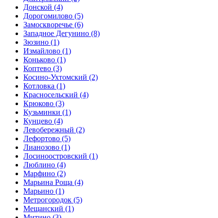
Донской
(4)
Дорогомилово
(5)
Замоскворечье
(6)
Западное Дегунино
(8)
Зюзино
(1)
Измайлово
(1)
Коньково
(1)
Коптево
(3)
Косино-Ухтомский
(2)
Котловка
(1)
Красносельский
(4)
Крюково
(3)
Кузьминки
(1)
Кунцево
(4)
Левобережный
(2)
Лефортово
(5)
Лианозово
(1)
Лосиноостровский
(1)
Люблино
(4)
Марфино
(2)
Марьина Роща
(4)
Марьино
(1)
Метрогородок
(5)
Мещанский
(1)
Митино
(3)