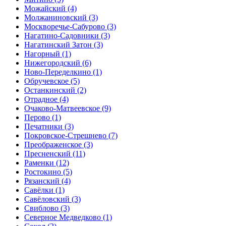
Можайский
(4)
Молжаниновский
(3)
Москворечье-Сабурово
(3)
Нагатино-Садовники
(3)
Нагатинский Затон
(3)
Нагорный
(1)
Нижегородский
(6)
Ново-Переделкино
(1)
Обручевское
(5)
Останкинский
(2)
Отрадное
(4)
Очаково-Матвеевское
(9)
Перово
(1)
Печатники
(3)
Покровское-Стрешнево
(7)
Преображенское
(3)
Пресненский
(11)
Раменки
(12)
Ростокино
(5)
Рязанский
(4)
Савёлки
(1)
Савёловский
(3)
Свиблово
(3)
Северное Медведково
(1)