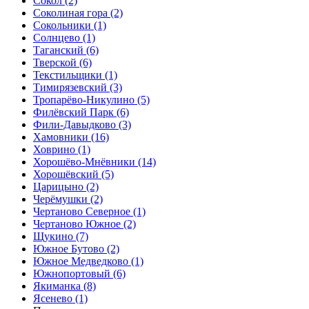
Сокол
(2)
Соколиная гора
(2)
Сокольники
(1)
Солнцево
(1)
Таганский
(6)
Тверской
(6)
Текстильщики
(1)
Тимирязевский
(3)
Тропарёво-Никулино
(5)
Филёвский Парк
(6)
Фили-Давыдково
(3)
Хамовники
(16)
Ховрино
(1)
Хорошёво-Мнёвники
(14)
Хорошёвский
(5)
Царицыно
(2)
Черёмушки
(2)
Чертаново Северное
(1)
Чертаново Южное
(2)
Щукино
(7)
Южное Бутово
(2)
Южное Медведково
(1)
Южнопортовый
(6)
Якиманка
(8)
Ясенево
(1)