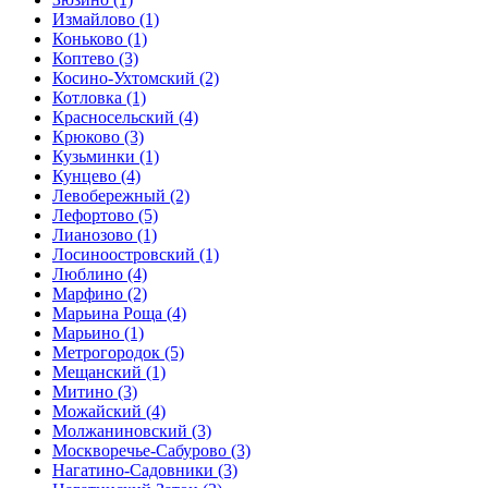
Измайлово
(1)
Коньково
(1)
Коптево
(3)
Косино-Ухтомский
(2)
Котловка
(1)
Красносельский
(4)
Крюково
(3)
Кузьминки
(1)
Кунцево
(4)
Левобережный
(2)
Лефортово
(5)
Лианозово
(1)
Лосиноостровский
(1)
Люблино
(4)
Марфино
(2)
Марьина Роща
(4)
Марьино
(1)
Метрогородок
(5)
Мещанский
(1)
Митино
(3)
Можайский
(4)
Молжаниновский
(3)
Москворечье-Сабурово
(3)
Нагатино-Садовники
(3)