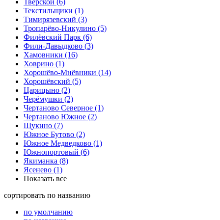
Тверской
(6)
Текстильщики
(1)
Тимирязевский
(3)
Тропарёво-Никулино
(5)
Филёвский Парк
(6)
Фили-Давыдково
(3)
Хамовники
(16)
Ховрино
(1)
Хорошёво-Мнёвники
(14)
Хорошёвский
(5)
Царицыно
(2)
Черёмушки
(2)
Чертаново Северное
(1)
Чертаново Южное
(2)
Щукино
(7)
Южное Бутово
(2)
Южное Медведково
(1)
Южнопортовый
(6)
Якиманка
(8)
Ясенево
(1)
Показать все
сортировать
по названию
по умолчанию