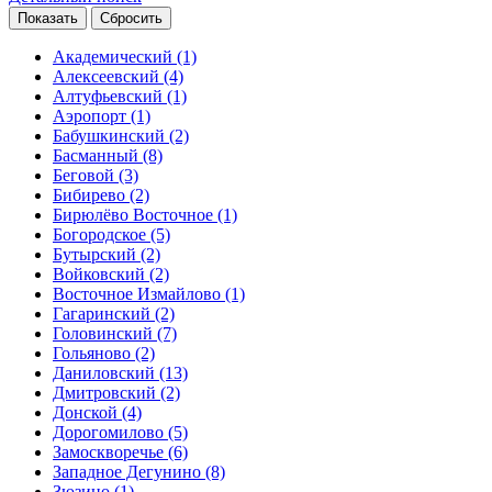
Академический
(1)
Алексеевский
(4)
Алтуфьевский
(1)
Аэропорт
(1)
Бабушкинский
(2)
Басманный
(8)
Беговой
(3)
Бибирево
(2)
Бирюлёво Восточное
(1)
Богородское
(5)
Бутырский
(2)
Войковский
(2)
Восточное Измайлово
(1)
Гагаринский
(2)
Головинский
(7)
Гольяново
(2)
Даниловский
(13)
Дмитровский
(2)
Донской
(4)
Дорогомилово
(5)
Замоскворечье
(6)
Западное Дегунино
(8)
Зюзино
(1)