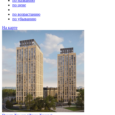
по названию
по цене
по возрастанию
по убыванию
На карте