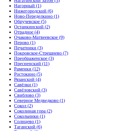
Нагатинский Затон
(3)
Нагорный
(1)
Нижегородский
(6)
Ново-Переделкино
(1)
Обручевское
(5)
Останкинский
(2)
Отрадное
(4)
Очаково-Матвеевское
(9)
Перово
(1)
Печатники
(3)
Покровское-Стрешнево
(7)
Преображенское
(3)
Пресненский
(11)
Раменки
(12)
Ростокино
(5)
Рязанский
(4)
Савёлки
(1)
Савёловский
(3)
Свиблово
(3)
Северное Медведково
(1)
Сокол
(2)
Соколиная гора
(2)
Сокольники
(1)
Солнцево
(1)
Таганский
(6)