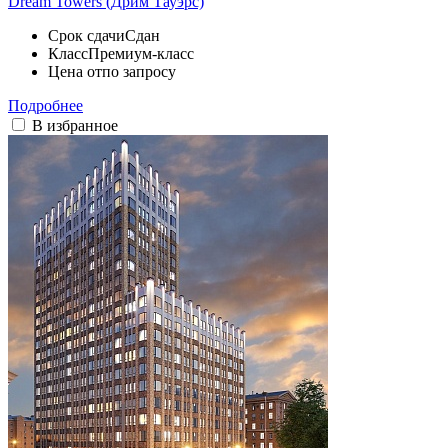
Dream Towers (Дрим Тауэрс)
Срок сдачи
Сдан
Класс
Премиум-класс
Цена от
по запросу
Подробнее
В избранное