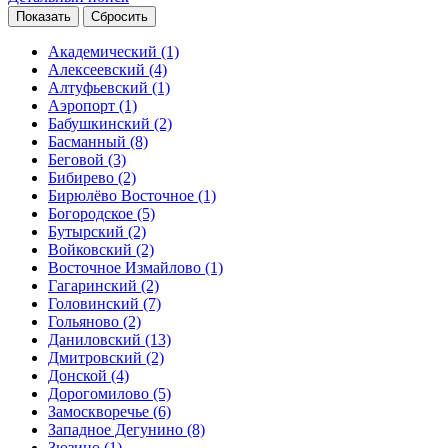
Академический
(1)
Алексеевский
(4)
Алтуфьевский
(1)
Аэропорт
(1)
Бабушкинский
(2)
Басманный
(8)
Беговой
(3)
Бибирево
(2)
Бирюлёво Восточное
(1)
Богородское
(5)
Бутырский
(2)
Войковский
(2)
Восточное Измайлово
(1)
Гагаринский
(2)
Головинский
(7)
Гольяново
(2)
Даниловский
(13)
Дмитровский
(2)
Донской
(4)
Дорогомилово
(5)
Замоскворечье
(6)
Западное Дегунино
(8)
Зюзино
(1)