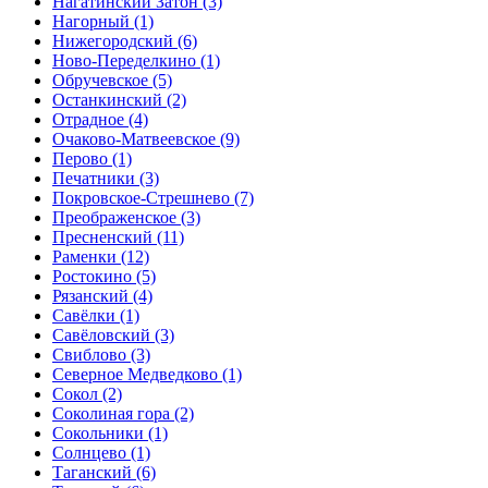
Нагатинский Затон
(3)
Нагорный
(1)
Нижегородский
(6)
Ново-Переделкино
(1)
Обручевское
(5)
Останкинский
(2)
Отрадное
(4)
Очаково-Матвеевское
(9)
Перово
(1)
Печатники
(3)
Покровское-Стрешнево
(7)
Преображенское
(3)
Пресненский
(11)
Раменки
(12)
Ростокино
(5)
Рязанский
(4)
Савёлки
(1)
Савёловский
(3)
Свиблово
(3)
Северное Медведково
(1)
Сокол
(2)
Соколиная гора
(2)
Сокольники
(1)
Солнцево
(1)
Таганский
(6)