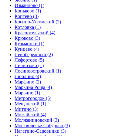
Измайлово
(1)
Коньково
(1)
Коптево
(3)
Косино-Ухтомский
(2)
Котловка
(1)
Красносельский
(4)
Крюково
(3)
Кузьминки
(1)
Кунцево
(4)
Левобережный
(2)
Лефортово
(5)
Лианозово
(1)
Лосиноостровский
(1)
Люблино
(4)
Марфино
(2)
Марьина Роща
(4)
Марьино
(1)
Метрогородок
(5)
Мещанский
(1)
Митино
(3)
Можайский
(4)
Молжаниновский
(3)
Москворечье-Сабурово
(3)
Нагатино-Садовники
(3)