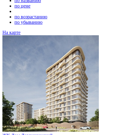
по названию
по цене
по возрастанию
по убыванию
На карте