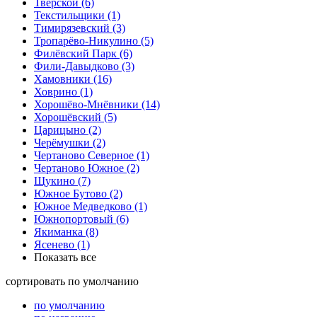
Тверской
(6)
Текстильщики
(1)
Тимирязевский
(3)
Тропарёво-Никулино
(5)
Филёвский Парк
(6)
Фили-Давыдково
(3)
Хамовники
(16)
Ховрино
(1)
Хорошёво-Мнёвники
(14)
Хорошёвский
(5)
Царицыно
(2)
Черёмушки
(2)
Чертаново Северное
(1)
Чертаново Южное
(2)
Щукино
(7)
Южное Бутово
(2)
Южное Медведково
(1)
Южнопортовый
(6)
Якиманка
(8)
Ясенево
(1)
Показать все
сортировать
по умолчанию
по умолчанию