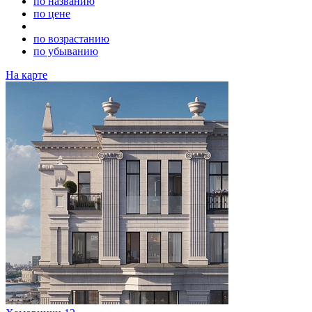
по названию
по цене
по возрастанию
по убыванию
На карте