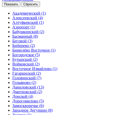
Академический
(1)
Алексеевский
(4)
Алтуфьевский
(1)
Аэропорт
(1)
Бабушкинский
(2)
Басманный
(8)
Беговой
(3)
Бибирево
(2)
Бирюлёво Восточное
(1)
Богородское
(5)
Бутырский
(2)
Войковский
(2)
Восточное Измайлово
(1)
Гагаринский
(2)
Головинский
(7)
Гольяново
(2)
Даниловский
(13)
Дмитровский
(2)
Донской
(4)
Дорогомилово
(5)
Замоскворечье
(6)
Западное Дегунино
(8)
Зюзино
(1)