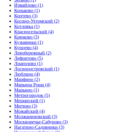
Измайлово
(1)
Коньково
(1)
Коптево
(3)
Косино-Ухтомский
(2)
Котловка
(1)
Красносельский
(4)
Крюково
(3)
Кузьминки
(1)
Кунцево
(4)
Левобережный
(2)
Лефортово
(5)
Лианозово
(1)
Лосиноостровский
(1)
Люблино
(4)
Марфино
(2)
Марьина Роща
(4)
Марьино
(1)
Метрогородок
(5)
Мещанский
(1)
Митино
(3)
Можайский
(4)
Молжаниновский
(3)
Москворечье-Сабурово
(3)
Нагатино-Садовники
(3)