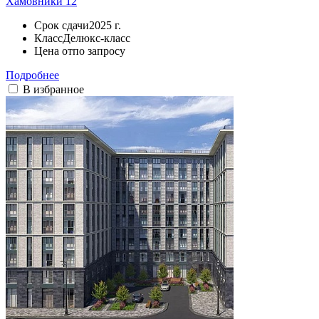
Хамовники 12
Срок сдачи
2025 г.
Класс
Делюкс-класс
Цена от
по запросу
Подробнее
В избранное