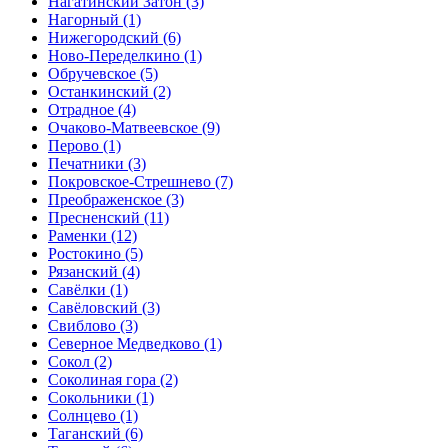
Нагатинский Затон
(3)
Нагорный
(1)
Нижегородский
(6)
Ново-Переделкино
(1)
Обручевское
(5)
Останкинский
(2)
Отрадное
(4)
Очаково-Матвеевское
(9)
Перово
(1)
Печатники
(3)
Покровское-Стрешнево
(7)
Преображенское
(3)
Пресненский
(11)
Раменки
(12)
Ростокино
(5)
Рязанский
(4)
Савёлки
(1)
Савёловский
(3)
Свиблово
(3)
Северное Медведково
(1)
Сокол
(2)
Соколиная гора
(2)
Сокольники
(1)
Солнцево
(1)
Таганский
(6)