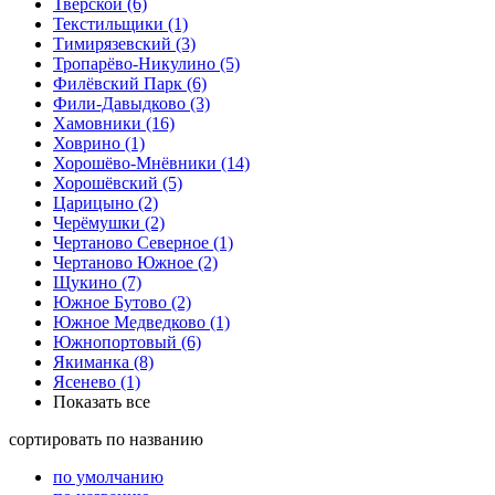
Тверской
(6)
Текстильщики
(1)
Тимирязевский
(3)
Тропарёво-Никулино
(5)
Филёвский Парк
(6)
Фили-Давыдково
(3)
Хамовники
(16)
Ховрино
(1)
Хорошёво-Мнёвники
(14)
Хорошёвский
(5)
Царицыно
(2)
Черёмушки
(2)
Чертаново Северное
(1)
Чертаново Южное
(2)
Щукино
(7)
Южное Бутово
(2)
Южное Медведково
(1)
Южнопортовый
(6)
Якиманка
(8)
Ясенево
(1)
Показать все
сортировать
по названию
по умолчанию