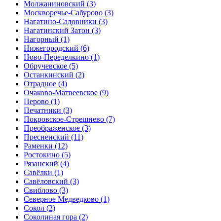
Молжаниновский
(3)
Москворечье-Сабурово
(3)
Нагатино-Садовники
(3)
Нагатинский Затон
(3)
Нагорный
(1)
Нижегородский
(6)
Ново-Переделкино
(1)
Обручевское
(5)
Останкинский
(2)
Отрадное
(4)
Очаково-Матвеевское
(9)
Перово
(1)
Печатники
(3)
Покровское-Стрешнево
(7)
Преображенское
(3)
Пресненский
(11)
Раменки
(12)
Ростокино
(5)
Рязанский
(4)
Савёлки
(1)
Савёловский
(3)
Свиблово
(3)
Северное Медведково
(1)
Сокол
(2)
Соколиная гора
(2)