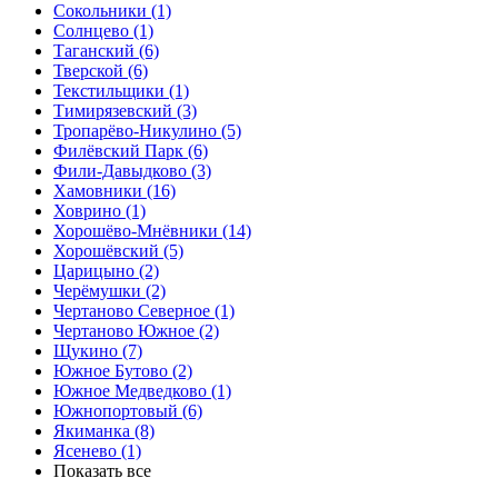
Сокольники
(1)
Солнцево
(1)
Таганский
(6)
Тверской
(6)
Текстильщики
(1)
Тимирязевский
(3)
Тропарёво-Никулино
(5)
Филёвский Парк
(6)
Фили-Давыдково
(3)
Хамовники
(16)
Ховрино
(1)
Хорошёво-Мнёвники
(14)
Хорошёвский
(5)
Царицыно
(2)
Черёмушки
(2)
Чертаново Северное
(1)
Чертаново Южное
(2)
Щукино
(7)
Южное Бутово
(2)
Южное Медведково
(1)
Южнопортовый
(6)
Якиманка
(8)
Ясенево
(1)
Показать все