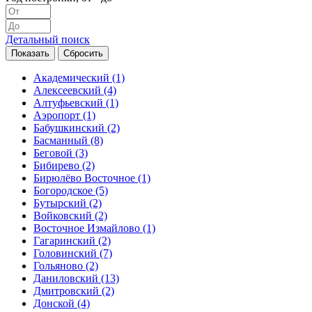
Детальный поиск
Академический
(1)
Алексеевский
(4)
Алтуфьевский
(1)
Аэропорт
(1)
Бабушкинский
(2)
Басманный
(8)
Беговой
(3)
Бибирево
(2)
Бирюлёво Восточное
(1)
Богородское
(5)
Бутырский
(2)
Войковский
(2)
Восточное Измайлово
(1)
Гагаринский
(2)
Головинский
(7)
Гольяново
(2)
Даниловский
(13)
Дмитровский
(2)
Донской
(4)