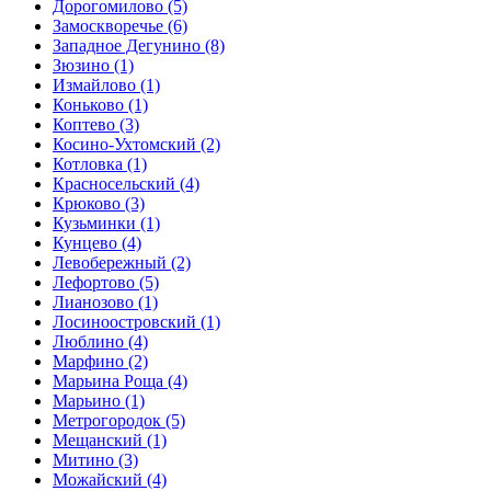
Дорогомилово
(5)
Замоскворечье
(6)
Западное Дегунино
(8)
Зюзино
(1)
Измайлово
(1)
Коньково
(1)
Коптево
(3)
Косино-Ухтомский
(2)
Котловка
(1)
Красносельский
(4)
Крюково
(3)
Кузьминки
(1)
Кунцево
(4)
Левобережный
(2)
Лефортово
(5)
Лианозово
(1)
Лосиноостровский
(1)
Люблино
(4)
Марфино
(2)
Марьина Роща
(4)
Марьино
(1)
Метрогородок
(5)
Мещанский
(1)
Митино
(3)
Можайский
(4)